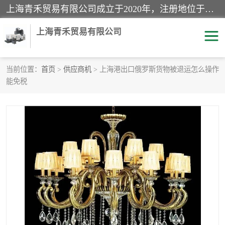
上海青禾贸易有限公司成立于2020年，注册地位于上海市宝山区。经营范围包括：机械设备、五金制品、劳防用品、电子产品、塑胶制品、家具、模具、纺织品、仪器仪表、建筑材料、装饰材料、化工产品、金属制品、机车配件等货物进出口报关、清关服务。
上海青禾贸易有限公司
当前位置：
首页
>
供应商机
> 上海港出口俄罗斯货物被退运怎么操作
能免税
酒类饮料报关
化工危险品报关
进口退运报关
服装进口清关
快递清关
进口杂货清关
家用电器报关
机床进口清关
国际灯具清关