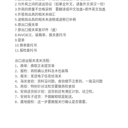
2.与外商之间的退运协议（如果全外文，请备外文译汉一份）
3.外商的质量不合格说明 要翻译成中文加盖+原件英文加盖
4.外管局出具的相关未结汇
5.退税局出具的相关未退税或退税已补税
6.原出口报关单
7.原出口报关单复印件（盖）
8.INVOICE、装箱单、报关委托书
9.提单
10.换单委托书
11.报检委托书
出口退运报关清关流程：
1、换单：换取正本提货单
2、报检：商检确认资料及木包装等
3、报关：发送电子信息给海关
4、海关查验：资料没问题，查验细节注意到，一般没问题
5、商验：特别针对法检货要做商检查验
6、安排送货前计划：送货前还有港区计划、动卫检。
7、安排车子送货：不做解释就是配送。
8、属地报检：这一步要跟报关行确认是否需要。