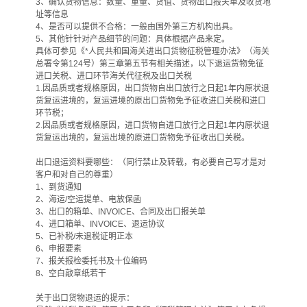
3、确认货物信息：数量、重量、货值、货物出口报关单及收货地
址等信息
4、是否可以提供不合格：一般由国外第三方机构出具。
5、其他针针对产品细节的问题：具体根据产品来定。
具体可参见《*人民共和国海关进出口货物征税管理办法》（海关
总署令第124号）第三章第五节有相关描述，以下退运货物免征
进口关税、进口环节海关代征税及出口关税
1.因品质或者规格原因，出口货物自出口放行之日起1年内原状退
货复运进境的，复运进境的原出口货物免予征收进口关税和进口
环节税；
2.因品质或者规格原因，进口货物自进口放行之日起1年内原状退
货复运出境的，复运出境的原进口货物免予征收出口关税。
出口退运资料要哪些：（同行禁止及转载，有必要自己写才是对
客户和对自己的尊重）
1、到货通知
2、海运/空运提单、电放保函
3、出口的箱单、INVOICE、合同及出口报关单
4、进口箱单、INVOICE、退运协议
5、已补税/未退税证明正本
6、申报要素
7、报关报检委托书及十位编码
8、空白敲章纸若干
关于出口货物退运的提示：