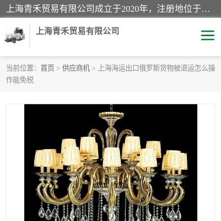
上海青禾贸易有限公司成立于2020年，注册地位于上海市宝山区。经营范围包括：机械设备、五金制品、劳防用品、电子产品、塑胶制品、家具、模具、纺织品、仪器仪表、建筑材料、装饰材料、化工产品、金属制品、机车配件等货物进出口报关、清关服务。
上海青禾贸易有限公司
当前位置：
首页
>
供应商机
> 上海海运出口俄罗斯货物被退运怎么操
作能免税
酒类饮料报关
化工危险品报关
进口退运报关
服装进口清关
快递清关
进口杂货清关
家用电器报关
机床进口清关
国际灯具清关