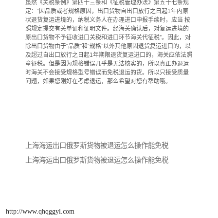
虽然《关税条例》第四十三条和《征税管理办法》第五十七条规
定：“因品质或者规格原因，出口货物自出口放行之日起1年内原
状退货复运进境的，纳税义务人在办理进口申报手续时，应当 按
照规定提交有关单证和证明文件。经海关确认后，对复运进境的
原出口货物不予征收进口关税和进口环节海关代征税”。因此，对
除出口货物由于“品质”和“规格”以外其他原因退货复运进口的，以
及超过自出口放行之日起1年期限退货复运进口的，海关应依法照
章征税。但是因为规格错误几乎是无法核实的，所以真正办退运
时海关不会接受规格型号错误而免税退运的货。所以只接受质量
问题，如果您刚好在考虑退运，那么希望对您有帮助哦。
上海海运出口俄罗斯货物被退运怎么操作能免税
上海海运出口俄罗斯货物被退运怎么操作能免税
http://www.qhqggyl.com