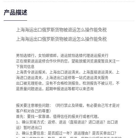
产品描述
上海海运出口俄罗斯货物被退运怎么操作能免税
上海海运出口俄罗斯货物被退运怎么操作能免税
男怕选错行，女怕嫁错郎，退运就怕选错代理退运报关行
正在搜索退运返修合作伙伴的您，望能放缓浏览速度暂且关注一
下我司信息
上海责令退运报关、上海出口退运清关、上海直接退运清关、上
海进口退运清关、上海进出口返修等一站式退运清关服务
出口被无理拒收，没有不合格检测报告，检测报告不被认可，不
是质量问题退运，超期申报退运等都可以来咨询
报关要注意哪些问题：（同行禁止及转载，有必要自己写才是对
客户和对自己的尊重）
首先：要找一家靠谱、值得信任的报关行或者代理。
1、确认贸易方式：返修、退运（直接退运？进口退运？出口退
运）暂时进出口
2、确认主要信息：是否超过一年？退运理由？是否买单出口？