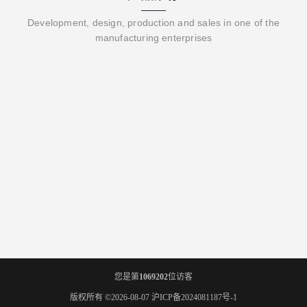
Development, design, production and sales in one of the
manufacturing enterprises
您是第
1069202
位访客
版权所有 ©2026-08-07
沪ICP备2024081187号-1