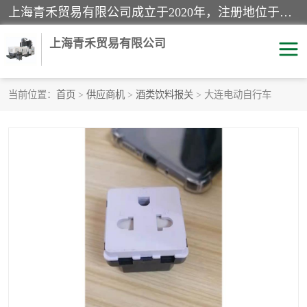
上海青禾贸易有限公司成立于2020年，注册地位于上海市宝山区。经营范围包括：机械设备、五金制品、劳防用品、电子产品、塑胶制品、家具、模具、纺织品、仪器仪表、建筑材料、装饰材料、化工产品、金属制品、机车配件等货物进出口报关、清关服务。
上海青禾贸易有限公司
当前位置：
首页
>
供应商机
>
酒类饮料报关
> 大连电动自行车
酒类饮料报关
化工危险品报关
进口退运报关
服装进口清关
快递清关
进口杂货清关
家用电器报关
机床进口清关
国际灯具清关