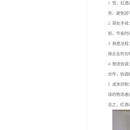
1. 性：
务，避免因
2. 简化
担，节省时
3. 熟悉
保企业符合
4. 物流
合作，协调
5. 成本
适的物流通
总之，红酒