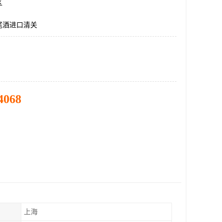
区
尾酒进口清关
4068
上海