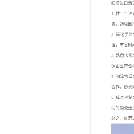
红酒进口清
1. 性：
务，避免因
2. 简化
担，节省时
3. 熟悉
保企业符合
4. 物流
合作，协调
5. 成本
适的物流通
总之，红酒