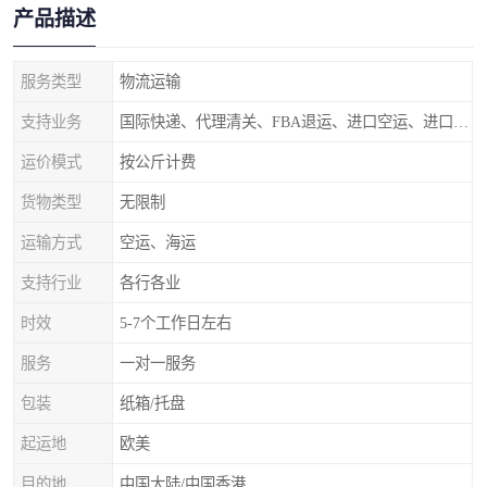
产品描述
服务类型
物流运输
支持业务
国际快递、代理清关、FBA退运、进口空运、进口海运
运价模式
按公斤计费
货物类型
无限制
运输方式
空运、海运
支持行业
各行各业
时效
5-7个工作日左右
服务
一对一服务
包装
纸箱/托盘
起运地
欧美
目的地
中国大陆/中国香港