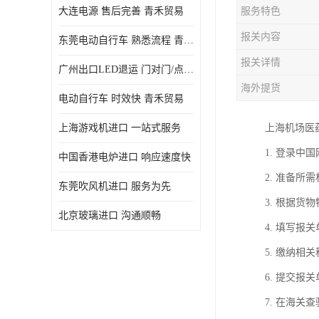
大连电源 售后完善 青禾贸易
服务特色
报关内容
东莞电动自行车 熟悉流程 青禾贸易
报关详情
广州出口LED退运 门对门/点对点
海外提货
电动自行车 时效快 青禾贸易
上海游戏机进口 一站式服务
上海机场医
1. 登录中
中国香港电炉进口 响应速度快
2. 准备
东莞吹风机进口 服务为先
3. 根据
北京玻璃进口 沟通顺畅
4. 填写
5. 缴纳
6. 提交报
7. 在海