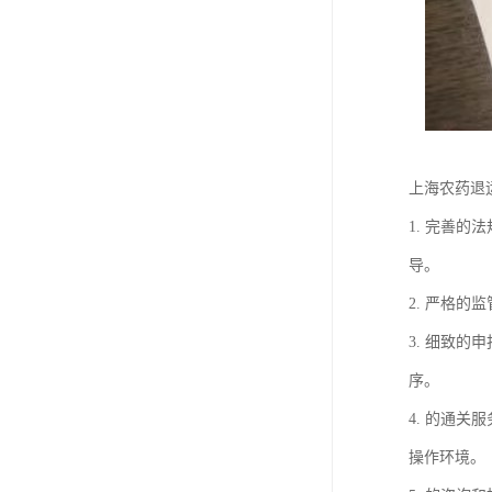
上海农药退
1. 完善
导。
2. 严格
3. 细致
序。
4. 的通
操作环境。