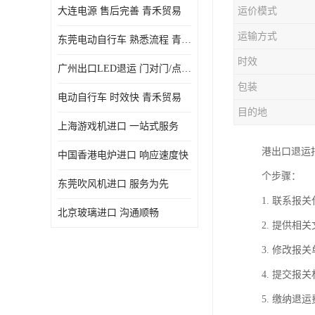
大连电源 售后完善 青禾贸易
运价模式
运输方式
东莞电动自行车 熟悉流程 青禾贸易
时效
广州出口LED退运 门对门/点对点
包装
电动自行车 时效快 青禾贸易
目的地
上海游戏机进口 一站式服务
港出口退运
中国香港电炉进口 响应速度快
个步骤：
东莞吹风机进口 服务为先
1. 联系
北京玻璃进口 沟通顺畅
2. 提供
3. 修改
4. 提交
5. 缴纳