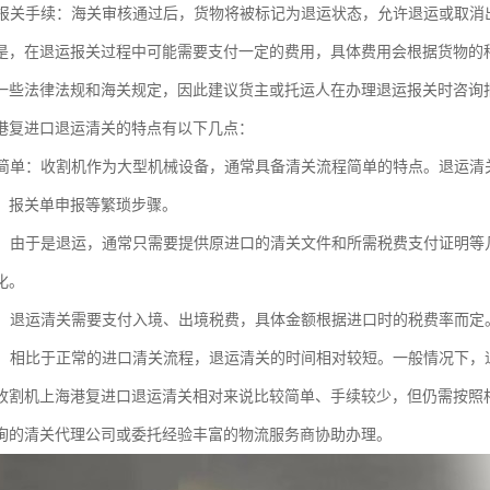
退运报关手续：海关审核通过后，货物将被标记为退运状态，允许退运或取消
是，在退运报关过程中可能需要支付一定的费用，具体费用会根据货物的
一些法律法规和海关规定，因此建议货主或托运人在办理退运报关时咨询
港复进口退运清关的特点有以下几点：
流程简单：收割机作为大型机械设备，通常具备清关流程简单的特点。退运
、报关单申报等繁琐步骤。
减少：由于是退运，通常只需要提供原进口的清关文件和所需税费支付证明
化。
处理：退运清关需要支付入境、出境税费，具体金额根据进口时的税费率而
较短：相比于正常的进口清关流程，退运清关的时间相对较短。一般情况下
收割机上海港复进口退运清关相对来说比较简单、手续较少，但仍需按照
询的清关代理公司或委托经验丰富的物流服务商协助办理。