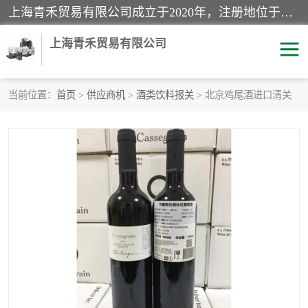
上海青禾贸易有限公司成立于2020年，注册地位于上海市宝山区。经营范围包括：机械设备、五金制品、劳防用品、电子产品、塑胶制品、家具、模具、纺织品、仪器仪表、建筑材料、装饰材料、化工产品、金属制品、机车配件等货物进出口报关、清关服务。
上海青禾贸易有限公司
当前位置：
首页
>
供应商机
>
酒类饮料报关
> 北京鸡尾酒进口清关
酒类饮料报关
化工危险品报关
进口退运报关
服装进口清关
快递清关
进口杂货清关
家用电器报关
机床进口清关
国际灯具清关