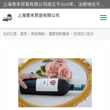
上海青禾贸易有限公司成立于2020年，注册地位于上海市宝山区。经营范围包括：机械设备、五金制品、劳防用品、电子产品、塑胶制品、家具、模具、纺织品、仪器仪表、建筑材料、装饰材料、化工产品、金属制品、机车配件等货物进出口报关、清关服务。
上海青禾贸易有限公司
当前位置：
首页
>
供应商机
>
酒类饮料报关
> 清酒进口报关
酒类饮料报关
化工危险品报关
进口退运报关
服装进口清关
快递清关
进口杂货清关
家用电器报关
机床进口清关
国际灯具清关