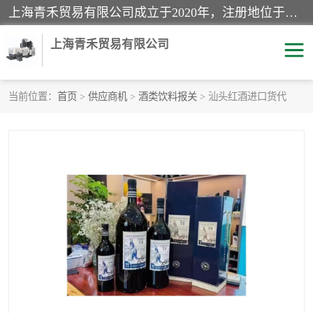
上海青禾贸易有限公司成立于2020年，注册地位于上海市宝山区。经营范围包括：机械设备、五金制品、劳防用品、电子产品、塑胶制品、家具、模具、纺织品、仪器仪表、建筑材料、装饰材料、化工产品、金属制品、机车配件等货物进出口报关、清关服务。
上海青禾贸易有限公司
当前位置：
首页
>
供应商机
>
酒类饮料报关
> 汕头红酒进口货代
酒类饮料报关
化工危险品报关
进口退运报关
服装进口清关
快递清关
进口杂货清关
家用电器报关
机床进口清关
国际灯具清关