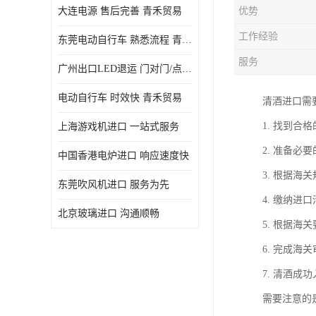
大连电源 售后完善 青禾贸易
优势
工作经验
东莞电动自行车 熟悉流程 青禾贸易
服务
广州出口LED退运 门对门/点对点
电动自行车 时效快 青禾贸易
清酒进口需
1. 找到
上海游戏机进口 一站式服务
2. 准备
中国香港电炉进口 响应速度快
3. 根据
东莞吹风机进口 服务为先
4. 缴纳
北京玻璃进口 沟通顺畅
5. 根据
6. 完成
7. 清酒
需要注意的