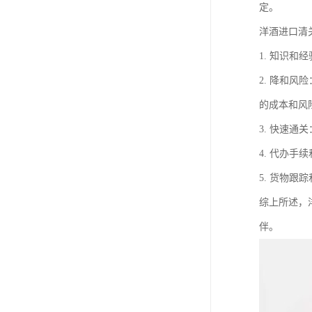
定。
洋酒进口清
1. 知识
2. 降和
的成本和风
3. 快速
4. 代办
5. 货物
综上所述，
伴。