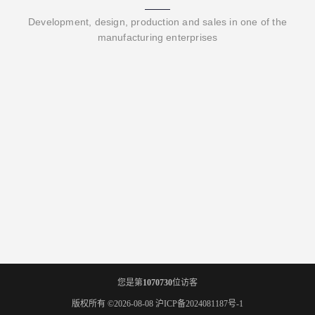
Development, design, production and sales in one of the
manufacturing enterprises
您是第
1070730
位访客
版权所有 ©2026-08-08
沪ICP备2024081187号-1