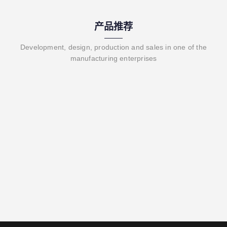
产品推荐
Development, design, production and sales in one of the
manufacturing enterprises