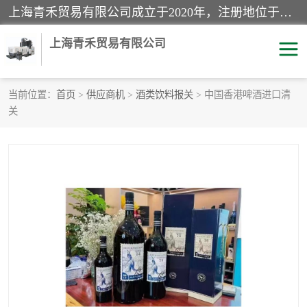
上海青禾贸易有限公司成立于2020年，注册地位于上海市宝山区。经营范围包括：机械设备、五金制品、劳防用品、电子产品、塑胶制品、家具、模具、纺织品、仪器仪表、建筑材料、装饰材料、化工产品、金属制品、机车配件等货物进出口报关、清关服务。
上海青禾贸易有限公司
当前位置：
首页
>
供应商机
>
酒类饮料报关
> 中国香港啤酒进口清
关
酒类饮料报关
化工危险品报关
进口退运报关
服装进口清关
快递清关
进口杂货清关
家用电器报关
机床进口清关
国际灯具清关