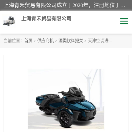
上海青禾贸易有限公司成立于2020年，注册地位于上海市宝山区。经营范围包括：机械设备、五金制品、劳防用品、电子产品、塑胶制品、家具、模具、纺织品、仪器仪表、建筑材料、装饰材料、化工产品、金属制品、机车配件等货物进出口报关、清关服务。
上海青禾贸易有限公司
当前位置：
首页
>
供应商机
>
酒类饮料报关
> 天津空调进口
酒类饮料报关
化工危险品报关
进口退运报关
服装进口清关
快递清关
进口杂货清关
家用电器报关
机床进口清关
国际灯具清关