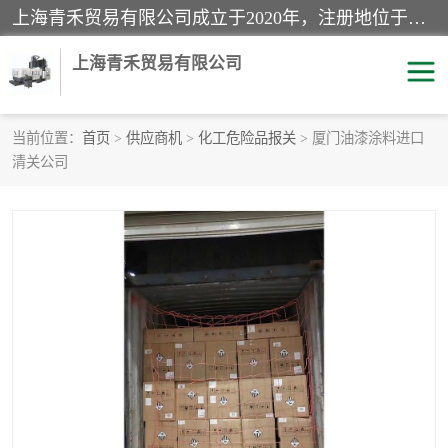
上海青禾贸易有限公司成立于2020年，注册地位于上海市宝山区。经营范围包括：机械设备、五金制品、劳防用品、电子产品、塑胶制品、家具、模具、纺织品、仪器仪表、建筑材料、装饰材料、化工产品、金属制品、机车配件等货物进出口报关、清关服务。
上海青禾贸易有限公司
当前位置：
首页
>
供应商机
>
化工危险品报关
> 厦门油漆涂料进口
清关公司
酒类饮料报关
化工危险品报关
进口退运报关
服装进口清关
快递清关
进口杂货清关
家用电器报关
机床进口清关
国际灯具清关