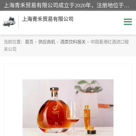
上海青禾贸易有限公司成立于2020年，注册地位于上海市宝山区。经营范围包括：机械设备、五金制品、劳防用品、电子产品、塑胶制品、家具、模具、纺织品、仪器仪表、建筑材料、装饰材料、化工产品、金属制品、机车配件等货物进出口报关、清关服务。
上海青禾贸易有限公司
当前位置：
首页
>
供应商机
>
酒类饮料报关
> 中国香港红酒进口报
关公司
酒类饮料报关
化工危险品报关
进口退运报关
服装进口清关
快递清关
进口杂货清关
家用电器报关
机床进口清关
国际灯具清关