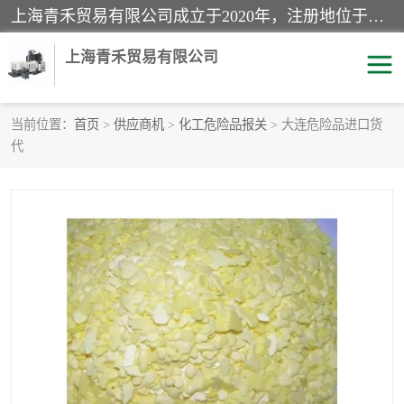
上海青禾贸易有限公司成立于2020年，注册地位于上海市宝山区。经营范围包括：机械设备、五金制品、劳防用品、电子产品、塑胶制品、家具、模具、纺织品、仪器仪表、建筑材料、装饰材料、化工产品、金属制品、机车配件等货物进出口报关、清关服务。
上海青禾贸易有限公司
当前位置：
首页
>
供应商机
>
化工危险品报关
> 大连危险品进口货
代
酒类饮料报关
化工危险品报关
进口退运报关
服装进口清关
快递清关
进口杂货清关
家用电器报关
机床进口清关
国际灯具清关