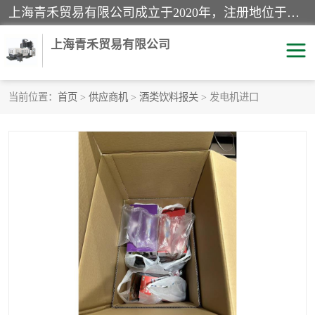
上海青禾贸易有限公司成立于2020年，注册地位于上海市宝山区。经营范围包括：机械设备、五金制品、劳防用品、电子产品、塑胶制品、家具、模具、纺织品、仪器仪表、建筑材料、装饰材料、化工产品、金属制品、机车配件等货物进出口报关、清关服务。
上海青禾贸易有限公司
当前位置：
首页
>
供应商机
>
酒类饮料报关
> 发电机进口
酒类饮料报关
化工危险品报关
进口退运报关
服装进口清关
快递清关
进口杂货清关
家用电器报关
机床进口清关
国际灯具清关