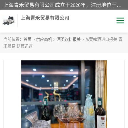
上海青禾贸易有限公司成立于2020年，注册地位于上海市宝山区。经营范围包括：机械设备、五金制品、劳防用品、电子产品、塑胶制品、家具、模具、纺织品、仪器仪表、建筑材料、装饰材料、化工产品、金属制品、机车配件等货物进出口报关、清关服务。
上海青禾贸易有限公司
当前位置：
首页
>
供应商机
>
酒类饮料报关
> 东莞啤酒进口报关 青
禾贸易 结算迅速
酒类饮料报关
化工危险品报关
进口退运报关
服装进口清关
快递清关
进口杂货清关
家用电器报关
机床进口清关
国际灯具清关