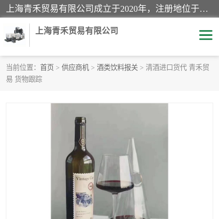
上海青禾贸易有限公司成立于2020年，注册地位于上海市宝山区。经营范围包括：机械设备、五金制品、劳防用品、电子产品、塑胶制品、家具、模具、纺织品、仪器仪表、建筑材料、装饰材料、化工产品、金属制品、机车配件等货物进出口报关、清关服务。
上海青禾贸易有限公司
当前位置：
首页
>
供应商机
>
酒类饮料报关
> 清酒进口货代 青禾贸
易 货物跟踪
酒类饮料报关
化工危险品报关
进口退运报关
服装进口清关
快递清关
进口杂货清关
家用电器报关
机床进口清关
国际灯具清关