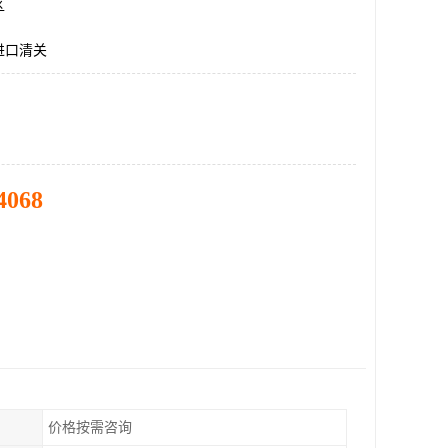
区
进口清关
4068
价格按需咨询