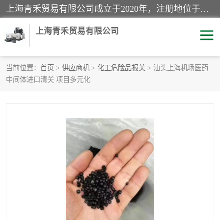
上海青禾贸易有限公司成立于2020年，注册地位于上海市宝山区。经营范围包括：机械设备、五金制品、劳防用品、电子产品、塑胶制品、家具、模具、纺织品、仪器仪表、建筑材料、装饰材料、化工产品、金属制品、机车配件等货物进出口报关、清关服务。
上海青禾贸易有限公司
当前位置：
首页
>
供应商机
>
化工危险品报关
> 汕头上海机场医药
中间体进口清关 项目多元化
酒类饮料报关
化工危险品报关
进口退运报关
服装进口清关
快递清关
进口杂货清关
家用电器报关
机床进口清关
国际灯具清关