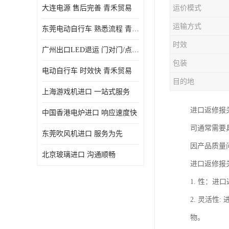
大连电源 售后完善 青禾贸易
运价模式
运输方式
东莞电动自行车 熟悉流程 青禾贸易
时效
广州出口LED退运 门对门/点对点
包装
电动自行车 时效快 青禾贸易
目的地
上海游戏机进口 一站式服务
进口返修报
中国香港电炉进口 响应速度快
司通常需要
东莞吹风机进口 服务为先
因产品质量
北京玻璃进口 沟通顺畅
进口返修报
1. 性：
2. 灵活
物。