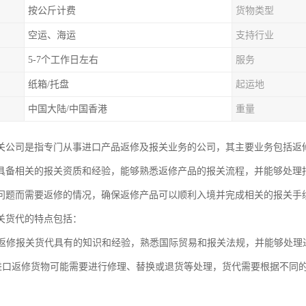
按公斤计费
货物类型
空运、海运
支持行业
5-7个工作日左右
服务
纸箱/托盘
起运地
中国大陆/中国香港
重量
关公司是指专门从事进口产品返修及报关业务的公司，其主要业务包括返
具备相关的报关资质和经验，能够熟悉返修产品的报关流程，并能够处理
问题而需要返修的情况，确保返修产品可以顺利入境并完成相关的报关手
关货代的特点包括：
进口返修报关货代具有的知识和经验，熟悉国际贸易和报关法规，并能够处
性: 进口返修货物可能需要进行修理、替换或退货等处理，货代需要根据不