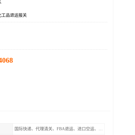
区
化工品退运报关
4068
国际快递、代理清关、FBA退运、进口空运、进口海运