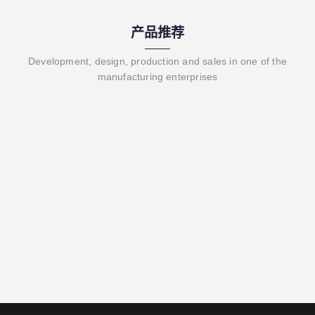
产品推荐
Development, design, production and sales in one of the
manufacturing enterprises