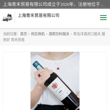
上海青禾贸易有限公司成立于2020年，注册地位于上海市宝山区。经营范围包括：机械设备、五金制品、劳防用品、电子产品、塑胶制品、家具、模具、纺织品、仪器仪表、建筑材料、装饰材料、化工产品、金属制品、机车配件等货物进出口报关、清关服务。
上海青禾贸易有限公司
当前位置：
首页
>
供应商机
>
酒类饮料报关
> 青岛洋酒进口报关 服
务好 青禾贸易
酒类饮料报关
化工危险品报关
进口退运报关
服装进口清关
快递清关
进口杂货清关
家用电器报关
机床进口清关
国际灯具清关