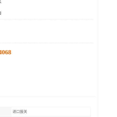
区
口
4068
进口报关