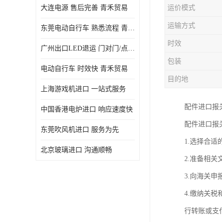
大连电源 售后完善 青禾贸易
运价模式
运输方式
东莞电动自行车 熟悉流程 青禾贸易
时效
广州出口LED退运 门对门/点对点
包装
电动自行车 时效快 青禾贸易
目的地
上海游戏机进口 一站式服务
配件进口报
中国香港电炉进口 响应速度快
配件进口报
东莞吹风机进口 服务为先
1.选择合
北京玻璃进口 沟通顺畅
2.准备相
3.向海关
4.缴纳关
行转账或支