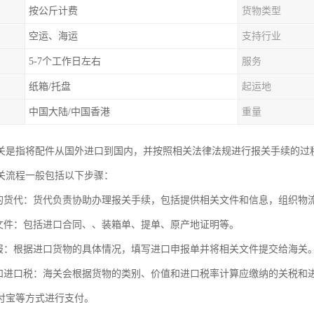
按公斤计费
货物类型
空运、海运
支持行业
5-7个工作日左右
服务
纸箱/托盘
起运地
中国大陆/中国香港
重量
关是指将配件从国外进口到国内，并按照相关法律法规进行报关手续的过
关流程一般包括以下步骤：
适的货代：货代负责协助办理报关手续，包括提供相关文件和信息，组织物
关文件：包括进口合同、、装箱单、提单、原产地证明等。
申报：根据进口货物的具体情况，填写进口申报单并将相关文件提交给海关
税和进口税：海关会根据货物的类别、价值和进口税率计算应缴纳的关税和
付宝等方式进行支付。