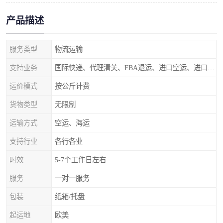
产品描述
服务类型
物流运输
支持业务
国际快递、代理清关、FBA退运、进口空运、进口海运
运价模式
按公斤计费
货物类型
无限制
运输方式
空运、海运
支持行业
各行各业
时效
5-7个工作日左右
服务
一对一服务
包装
纸箱/托盘
起运地
欧美