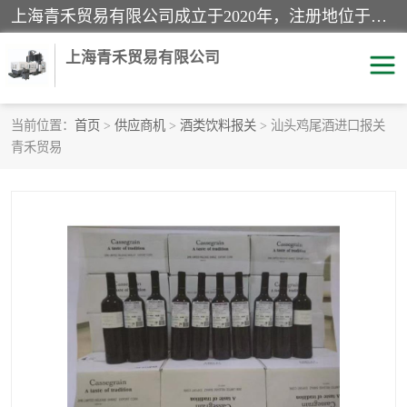
上海青禾贸易有限公司成立于2020年，注册地位于上海市宝山区。经营范围包括：机械设备、五金制品、劳防用品、电子产品、塑胶制品、家具、模具、纺织品、仪器仪表、建筑材料、装饰材料、化工产品、金属制品、机车配件等货物进出口报关、清关服务。
上海青禾贸易有限公司
当前位置：
首页
>
供应商机
>
酒类饮料报关
> 汕头鸡尾酒进口报关
青禾贸易
酒类饮料报关
化工危险品报关
进口退运报关
服装进口清关
快递清关
进口杂货清关
家用电器报关
机床进口清关
国际灯具清关