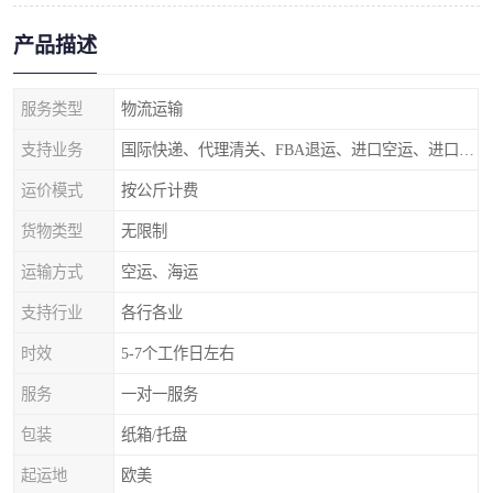
产品描述
服务类型
物流运输
支持业务
国际快递、代理清关、FBA退运、进口空运、进口海运
运价模式
按公斤计费
货物类型
无限制
运输方式
空运、海运
支持行业
各行各业
时效
5-7个工作日左右
服务
一对一服务
包装
纸箱/托盘
起运地
欧美