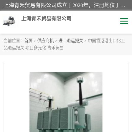
上海青禾贸易有限公司成立于2020年，注册地位于上海市宝山区。经营范围包括：机械设备、五金制品、劳防用品、电子产品、塑胶制品、家具、模具、纺织品、仪器仪表、建筑材料、装饰材料、化工产品、金属制品、机车配件等货物进出口报关、清关服务。
上海青禾贸易有限公司
当前位置：
首页
>
供应商机
>
进口退运报关
> 中国香港港出口化工
品退运报关 项目多元化 青禾贸易
酒类饮料报关
化工危险品报关
进口退运报关
服装进口清关
快递清关
进口杂货清关
家用电器报关
机床进口清关
国际灯具清关