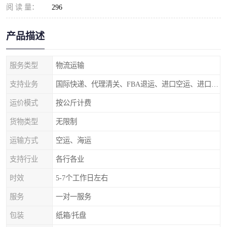
阅 读 量：
296
产品描述
服务类型
物流运输
支持业务
国际快递、代理清关、FBA退运、进口空运、进口海运
运价模式
按公斤计费
货物类型
无限制
运输方式
空运、海运
支持行业
各行各业
时效
5-7个工作日左右
服务
一对一服务
包装
纸箱/托盘