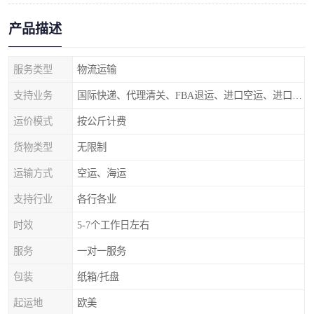
产品描述
服务类型
物流运输
支持业务
国际快递、代理清关、FBA退运、进口空运、进口海运
运价模式
按公斤计费
货物类型
无限制
运输方式
空运、海运
支持行业
各行各业
时效
5-7个工作日左右
服务
一对一服务
包装
纸箱/托盘
起运地
欧美