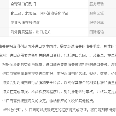
全球进口门到门
服务经验
化工品、危险品、涂料油漆等化学品
服务区域
专业客服在线咨询
服务效率
海外提货运输，出口报关
国际运输
清关是指润滑剂从国外进口到中国时，需要经过海关的清关手续。具体的
进口资料：进口商需要准备相关的进口资料，包括进口合同、、装箱单、提单
税费：根据润滑剂的类别与规模，进口商需要向海关缴纳相应的进口关税、
申报：进口商需要向海关提交进口申报，申报润滑剂的名称、规格、数量、
检疫：海关会对润滑剂进行品质和安全检验，以确保其符合的相关标准和质量
放行：海关在完成申报、检验检疫等程序后，对润滑剂进行审核，并终决定是
关税：进口商需要按照海关的决定，缴纳相应的关税和其他税费。
/取证：经过放行后，进口商可以按照规定的程序提货或取证，将润滑剂带出