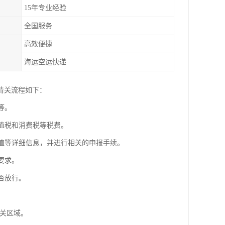
15年专业经验
全国服务
高效便捷
海运空运快递
清关流程如下：
等。
增值税和消费税等税费。
价值等详细信息，并进行相关的申报手续。
要求。
否放行。
海关区域。