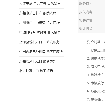
大连电源 售后完善 青禾贸易
服务特色
报关内容
东莞电动自行车 熟悉流程 青禾贸易
报关详情
广州出口LED退运 门对门/点对点
海外提货
电动自行车 时效快 青禾贸易
上海游戏机进口 一站式服务
润滑剂进口
1. 提供
中国香港电炉进口 响应速度快
2. 缴纳
东莞吹风机进口 服务为先
3. 海关
北京玻璃进口 沟通顺畅
4. 检验
5. 审核
6. 缴纳
7. 提货