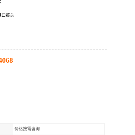
区
进口报关
4068
价格按需咨询