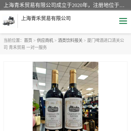
上海青禾贸易有限公司成立于2020年，注册地位于上海市宝山区。经营范围包括：机械设备、五金制品、劳防用品、电子产品、塑胶制品、家具、模具、纺织品、仪器仪表、建筑材料、装饰材料、化工产品、金属制品、机车配件等货物进出口报关、清关服务。
上海青禾贸易有限公司
当前位置：
首页
>
供应商机
>
酒类饮料报关
> 厦门啤酒进口清关公
司 青禾贸易 一对一服务
酒类饮料报关
化工危险品报关
进口退运报关
服装进口清关
快递清关
进口杂货清关
家用电器报关
机床进口清关
国际灯具清关