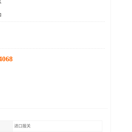
区
口
4068
进口报关