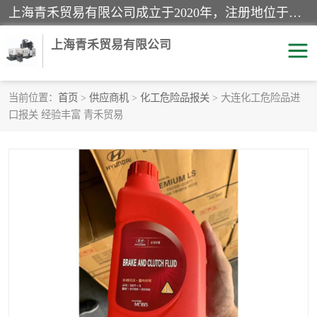
上海青禾贸易有限公司成立于2020年，注册地位于上海市宝山区。经营范围包括：机械设备、五金制品、劳防用品、电子产品、塑胶制品、家具、模具、纺织品、仪器仪表、建筑材料、装饰材料、化工产品、金属制品、机车配件等货物进出口报关、清关服务。
上海青禾贸易有限公司
当前位置：
首页
>
供应商机
>
化工危险品报关
> 大连化工危险品进
口报关 经验丰富 青禾贸易
酒类饮料报关
化工危险品报关
进口退运报关
服装进口清关
快递清关
进口杂货清关
家用电器报关
机床进口清关
国际灯具清关