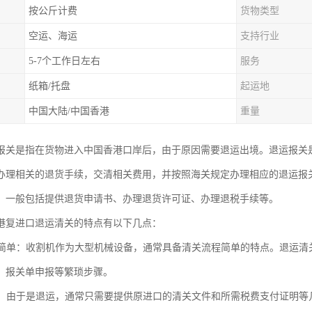
按公斤计费
货物类型
空运、海运
支持行业
5-7个工作日左右
服务
纸箱/托盘
起运地
中国大陆/中国香港
重量
报关是指在货物进入中国香港口岸后，由于原因需要退运出境。退运报关
办理相关的退货手续，交清相关费用，并按照海关规定办理相应的退运报
，一般包括提供退货申请书、办理退货许可证、办理退税手续等。
港复进口退运清关的特点有以下几点：
流程简单：收割机作为大型机械设备，通常具备清关流程简单的特点。退运
、报关单申报等繁琐步骤。
减少：由于是退运，通常只需要提供原进口的清关文件和所需税费支付证明