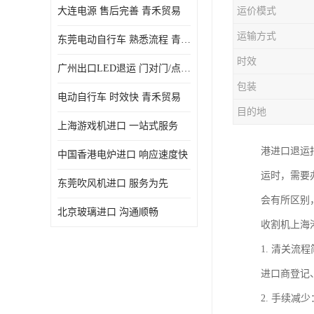
大连电源 售后完善 青禾贸易
运价模式
运输方式
东莞电动自行车 熟悉流程 青禾贸易
时效
广州出口LED退运 门对门/点对点
包装
电动自行车 时效快 青禾贸易
目的地
上海游戏机进口 一站式服务
港进口退运
中国香港电炉进口 响应速度快
运时，需要
东莞吹风机进口 服务为先
会有所区别
北京玻璃进口 沟通顺畅
收割机上海
1. 清关
进口商登记
2. 手续