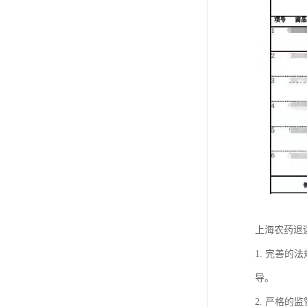
上海农药退
1. 完善
导。
2. 严格