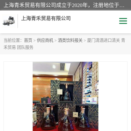
上海青禾贸易有限公司成立于2020年，注册地位于上海市宝山区。经营范围包括：机械设备、五金制品、劳防用品、电子产品、塑胶制品、家具、模具、纺织品、仪器仪表、建筑材料、装饰材料、化工产品、金属制品、机车配件等货物进出口报关、清关服务。
上海青禾贸易有限公司
当前位置：
首页
>
供应商机
>
酒类饮料报关
> 厦门清酒进口清关 青
禾贸易 团队服务
酒类饮料报关
化工危险品报关
进口退运报关
服装进口清关
快递清关
进口杂货清关
家用电器报关
机床进口清关
国际灯具清关