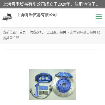
上海青禾贸易有限公司成立于2020年，注册地位于上海市宝山区。经营范围包括：机械设备、五金制品、劳防用品、电子产品、塑胶制品、家具、模具、纺织品、仪器仪表、建筑材料、装饰材料、化工产品、金属制品、机车配件等货物进出口报关、清关服务。
上海青禾贸易有限公司
当前位置：
首页
>
供应商机
>
进口退运报关
> 东莞钢琴进口报关 服
务类型广泛
酒类饮料报关
化工危险品报关
进口退运报关
服装进口清关
快递清关
进口杂货清关
家用电器报关
机床进口清关
国际灯具清关