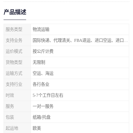
产品描述
服务类型
物流运输
支持业务
国际快递、代理清关、FBA退运、进口空运、进口海运
运价模式
按公斤计费
货物类型
无限制
运输方式
空运、海运
支持行业
各行各业
时效
5-7个工作日左右
服务
一对一服务
包装
纸箱/托盘
起运地
欧美