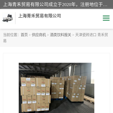
上海青禾贸易有限公司成立于2020年，注册地位于上海市宝山区。经营范围包括：机械设备、五金制品、劳防用品、电子产品、塑胶制品、家具、模具、纺织品、仪器仪表、建筑材料、装饰材料、化工产品、金属制品、机车配件等货物进出口报关、清关服务。
上海青禾贸易有限公司
当前位置：
首页
>
供应商机
>
酒类饮料报关
> 天津瓷砖进口 青禾贸
易
酒类饮料报关
化工危险品报关
进口退运报关
服装进口清关
快递清关
进口杂货清关
家用电器报关
机床进口清关
国际灯具清关