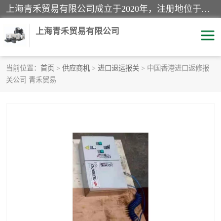
上海青禾贸易有限公司成立于2020年，注册地位于上海市宝山区。经营范围包括：机械设备、五金制品、劳防用品、电子产品、塑胶制品、家具、模具、纺织品、仪器仪表、建筑材料、装饰材料、化工产品、金属制品、机车配件等货物进出口报关、清关服务。
上海青禾贸易有限公司
当前位置：
首页
>
供应商机
>
进口退运报关
> 中国香港进口返修报
关公司 青禾贸易
酒类饮料报关
化工危险品报关
进口退运报关
服装进口清关
快递清关
进口杂货清关
家用电器报关
机床进口清关
国际灯具清关