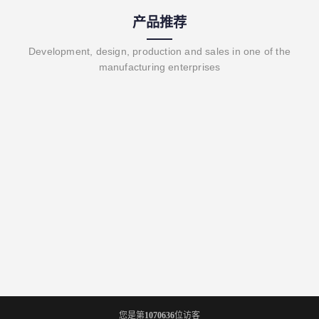
产品推荐
Development, design, production and sales in one of the
manufacturing enterprises
您是第
1070636
位访客