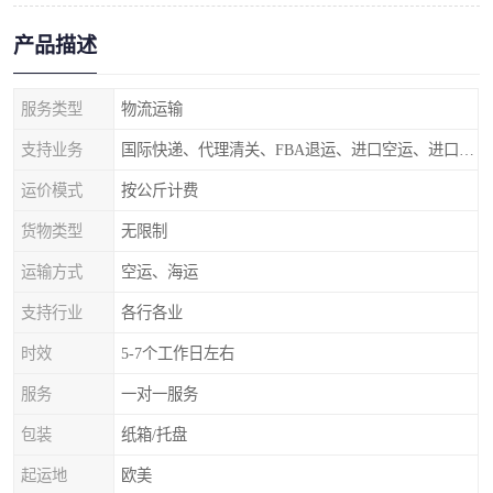
产品描述
服务类型
物流运输
支持业务
国际快递、代理清关、FBA退运、进口空运、进口海运
运价模式
按公斤计费
货物类型
无限制
运输方式
空运、海运
支持行业
各行各业
时效
5-7个工作日左右
服务
一对一服务
包装
纸箱/托盘
起运地
欧美