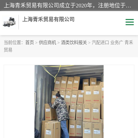
上海青禾贸易有限公司成立于2020年，注册地位于上海市宝山区。经营范围包括：机械设备、五金制品、劳防用品、电子产品、塑胶制品、家具、模具、纺织品、仪器仪表、建筑材料、装饰材料、化工产品、金属制品、机车配件等货物进出口报关、清关服务。
上海青禾贸易有限公司
当前位置：
首页
>
供应商机
>
酒类饮料报关
> 汽配进口 业务广 青禾
贸易
酒类饮料报关
化工危险品报关
进口退运报关
服装进口清关
快递清关
进口杂货清关
家用电器报关
机床进口清关
国际灯具清关