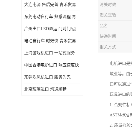
大连电源 售后完善 青禾贸易
清关时效
海关查验
东莞电动自行车 熟悉流程 青禾贸易
品名
广州出口LED退运 门对门/点对点
快递时间
电动自行车 时效快 青禾贸易
报关方式
上海游戏机进口 一站式服务
电机进口是
中国香港电炉进口 响应速度快
筑业等。由
东莞吹风机进口 服务为先
口可以通过
北京玻璃进口 沟通顺畅
玩具进口的
1. 合规
ASTM标
2. 质量