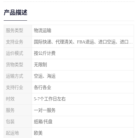
产品描述
服务类型
物流运输
支持业务
国际快递、代理清关、FBA退运、进口空运、进口海运
运价模式
按公斤计费
货物类型
无限制
运输方式
空运、海运
支持行业
各行各业
时效
5-7个工作日左右
服务
一对一服务
包装
纸箱/托盘
起运地
欧美