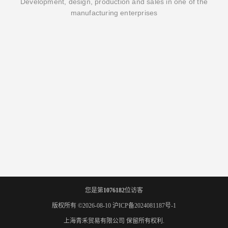
Development, design, production and sales in one of the
manufacturing enterprises
您是第
1076182
位访客
版权所有 ©2026-08-10
沪ICP备2024081187号-1
上海青禾贸易有限公司
保留所有权利.