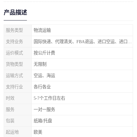
产品描述
服务类型
物流运输
支持业务
国际快递、代理清关、FBA退运、进口空运、进口海运
运价模式
按公斤计费
货物类型
无限制
运输方式
空运、海运
支持行业
各行各业
时效
5-7个工作日左右
服务
一对一服务
包装
纸箱/托盘
起运地
欧美