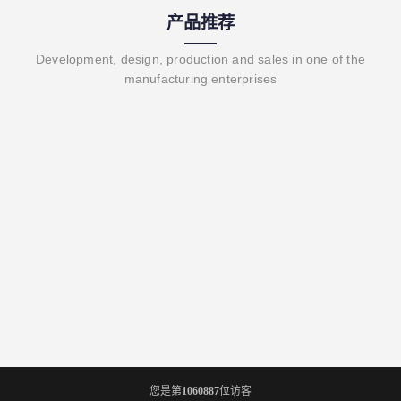
产品推荐
Development, design, production and sales in one of the
manufacturing enterprises
您是第
1060887
位访客