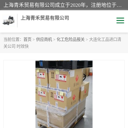
上海青禾贸易有限公司成立于2020年，注册地位于上海市宝山区。经营范围包括：机械设备、五金制品、劳防用品、电子产品、塑胶制品、家具、模具、纺织品、仪器仪表、建筑材料、装饰材料、化工产品、金属制品、机车配件等货物进出口报关、清关服务。
上海青禾贸易有限公司
当前位置：
首页
>
供应商机
>
化工危险品报关
> 大连化工品进口清
关公司 时效快
酒类饮料报关
化工危险品报关
进口退运报关
服装进口清关
快递清关
进口杂货清关
家用电器报关
机床进口清关
国际灯具清关