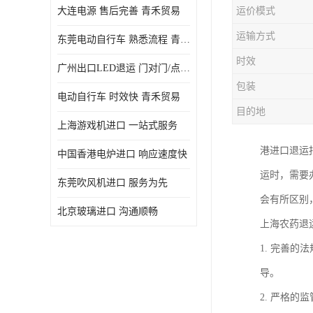
大连电源 售后完善 青禾贸易
运价模式
运输方式
东莞电动自行车 熟悉流程 青禾贸易
时效
广州出口LED退运 门对门/点对点
包装
电动自行车 时效快 青禾贸易
目的地
上海游戏机进口 一站式服务
港进口退运
中国香港电炉进口 响应速度快
运时，需要
东莞吹风机进口 服务为先
会有所区别
北京玻璃进口 沟通顺畅
上海农药退
1. 完善
导。
2. 严格